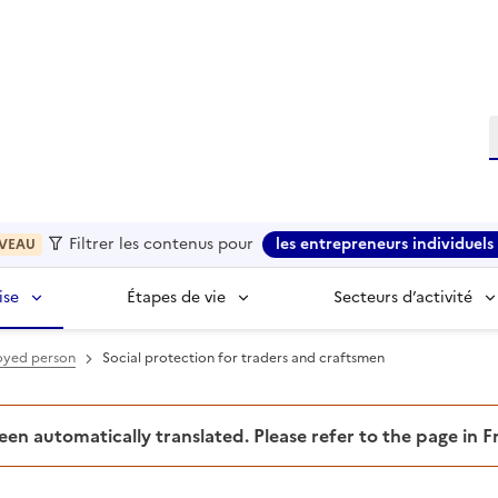
R
Filtrer les contenus pour
les entrepreneurs individuels 
VEAU
ise
Étapes de vie
Secteurs d’activité
loyed person
Social protection for traders and craftsmen
been automatically translated. Please refer to the page in 