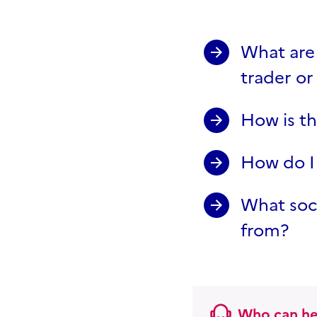
What are 
trader or
How is th
How do I 
What soci
from?
Who can he