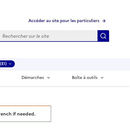
Accéder au site pour les particuliers
echerche
Recherche
(EI)
Démarches
Boîte à outils
French if needed.