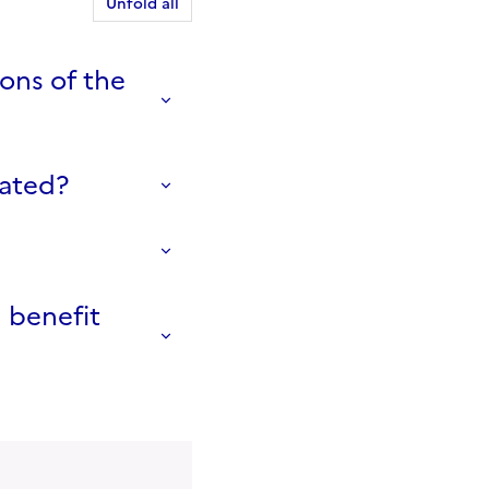
Unfold all
ons of the
lated?
 benefit