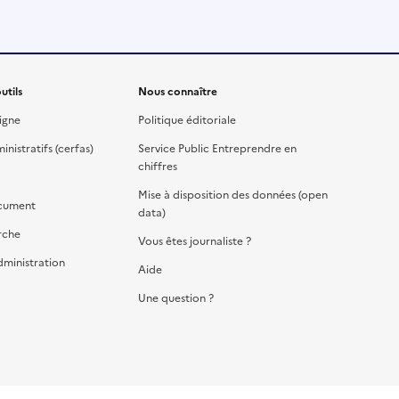
utils
Nous connaître
igne
Politique éditoriale
nistratifs (cerfas)
Service Public Entreprendre en
chiffres
Mise à disposition des données (open
cument
data)
rche
Vous êtes journaliste ?
dministration
Aide
Une question ?