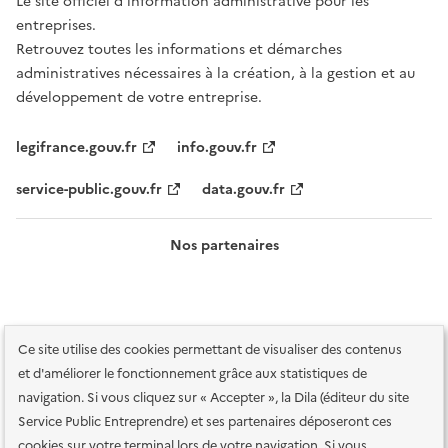
Le site officiel d’information administrative pour les
entreprises.
Retrouvez toutes les informations et démarches
administratives nécessaires à la création, à la gestion et au
développement de votre entreprise.
legifrance.gouv.fr
info.gouv.fr
service-public.gouv.fr
data.gouv.fr
Nos partenaires
Ce site utilise des cookies permettant de visualiser des contenus
et d'améliorer le fonctionnement grâce aux statistiques de
navigation. Si vous cliquez sur « Accepter », la Dila (éditeur du site
Service Public Entreprendre) et ses partenaires déposeront ces
Plan du site
Accessibilité : totalement conforme
Accessibilité des
cookies sur votre terminal lors de votre navigation. Si vous