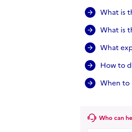
What is t
What is t
What exp
How to de
When to 
Who can he