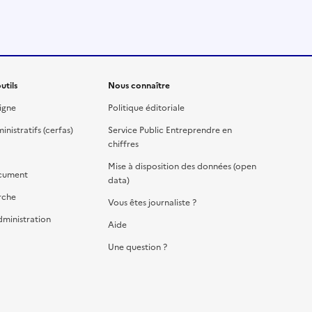
utils
Nous connaître
igne
Politique éditoriale
nistratifs (cerfas)
Service Public Entreprendre en
chiffres
Mise à disposition des données (open
cument
data)
rche
Vous êtes journaliste ?
dministration
Aide
Une question ?