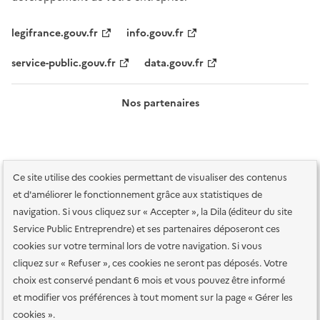
legifrance.gouv.fr
info.gouv.fr
service-public.gouv.fr
data.gouv.fr
Nos partenaires
Ce site utilise des cookies permettant de visualiser des contenus
et d'améliorer le fonctionnement grâce aux statistiques de
navigation. Si vous cliquez sur « Accepter », la Dila (éditeur du site
Service Public Entreprendre) et ses partenaires déposeront ces
Plan du site
Accessibilité : totalement conforme
Accessibilité des
cookies sur votre terminal lors de votre navigation. Si vous
services en ligne
Mentions légales
Données personnelles et sécurité
cliquez sur « Refuser », ces cookies ne seront pas déposés. Votre
choix est conservé pendant 6 mois et vous pouvez être informé
Conditions générales d'utilisation
Gestion des cookies
et modifier vos préférences à tout moment sur la page « Gérer les
Paramètres d'affichage
cookies ».