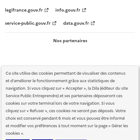
legifrance.gouv.fr
info.gouv.fr
service-public.gouv.fr
data.gouv.fr
Nos partenaires
Ce site utilise des cookies permettant de visualiser des contenus
et d'améliorer le fonctionnement grâce aux statistiques de
navigation. Si vous cliquez sur « Accepter », la Dila (éditeur du site
Service Public Entreprendre) et ses partenaires déposeront ces
Plan du site
Accessibilité : totalement conforme
Accessibilité des
cookies sur votre terminal lors de votre navigation. Si vous
services en ligne
Mentions légales
Données personnelles et sécurité
cliquez sur « Refuser », ces cookies ne seront pas déposés. Votre
choix est conservé pendant 6 mois et vous pouvez être informé
Conditions générales d'utilisation
Gestion des cookies
et modifier vos préférences à tout moment sur la page « Gérer les
Paramètres d'affichage
cookies ».