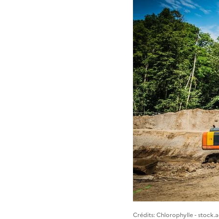
Image 1
Crédits: Chlorophylle - stock