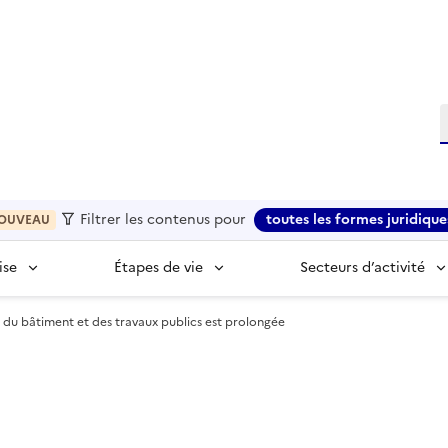
R
Filtrer les contenus pour
toutes les formes juridique
OUVEAU
ise
Étapes de vie
Secteurs d’activité
s du bâtiment et des travaux publics est prolongée