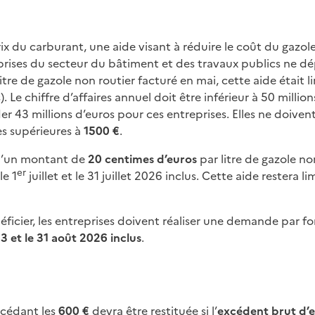
rix du carburant, une aide visant à réduire le coût du gazole
eprises du secteur du bâtiment et des travaux publics ne d
litre de gazole non routier facturé en mai, cette aide était l
. Le chiffre d’affaires annuel doit être inférieur à 50 million
er 43 millions d’euros pour ces entreprises. Elles ne doiven
es supérieures à
1500 €
.
d’un montant de
20 centimes d’euros
par litre de gazole non
er
le 1
juillet et le 31 juillet 2026 inclus. Cette aide restera l
ficier, les entreprises doivent réaliser une demande par for
e
3 et le 31 août 2026 inclus
.
xcédant les
600 €
devra être restituée si l’
excédent brut d’e