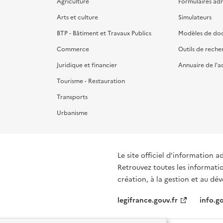
Agriculture
Formulaires admi
Arts et culture
Simulateurs
BTP - Bâtiment et Travaux Publics
Modèles de do
Commerce
Outils de reche
Juridique et financier
Annuaire de l'a
Tourisme - Restauration
Transports
Urbanisme
Le site officiel d’information a
Retrouvez toutes les informati
création, à la gestion et au d
legifrance.gouv.fr
info.go