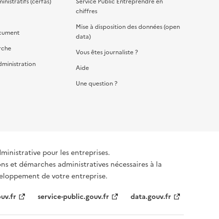
nistratifs (cerfas)
Service Public Entreprendre en
chiffres
Mise à disposition des données (open
cument
data)
rche
Vous êtes journaliste ?
dministration
Aide
Une question ?
dministrative pour les entreprises.
ons et démarches administratives nécessaires à la
éveloppement de votre entreprise.
uv.fr
service-public.gouv.fr
data.gouv.fr