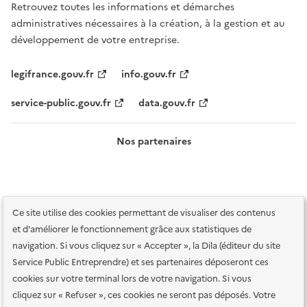
Retrouvez toutes les informations et démarches
administratives nécessaires à la création, à la gestion et au
développement de votre entreprise.
legifrance.gouv.fr
info.gouv.fr
service-public.gouv.fr
data.gouv.fr
Nos partenaires
Ce site utilise des cookies permettant de visualiser des contenus
et d'améliorer le fonctionnement grâce aux statistiques de
navigation. Si vous cliquez sur « Accepter », la Dila (éditeur du site
Service Public Entreprendre) et ses partenaires déposeront ces
Plan du site
Accessibilité : totalement conforme
Accessibilité des
cookies sur votre terminal lors de votre navigation. Si vous
services en ligne
Mentions légales
Données personnelles et sécurité
cliquez sur « Refuser », ces cookies ne seront pas déposés. Votre