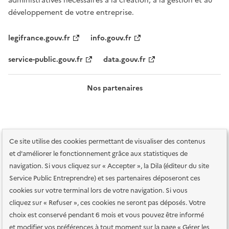
administratives nécessaires à la création, à la gestion et au
développement de votre entreprise.
legifrance.gouv.fr
info.gouv.fr
service-public.gouv.fr
data.gouv.fr
Nos partenaires
Ce site utilise des cookies permettant de visualiser des contenus
et d'améliorer le fonctionnement grâce aux statistiques de
navigation. Si vous cliquez sur « Accepter », la Dila (éditeur du site
Service Public Entreprendre) et ses partenaires déposeront ces
Plan du site
Accessibilité : totalement conforme
Accessibilité des
cookies sur votre terminal lors de votre navigation. Si vous
services en ligne
Mentions légales
Données personnelles et sécurité
cliquez sur « Refuser », ces cookies ne seront pas déposés. Votre
choix est conservé pendant 6 mois et vous pouvez être informé
Conditions générales d'utilisation
Gestion des cookies
et modifier vos préférences à tout moment sur la page « Gérer les