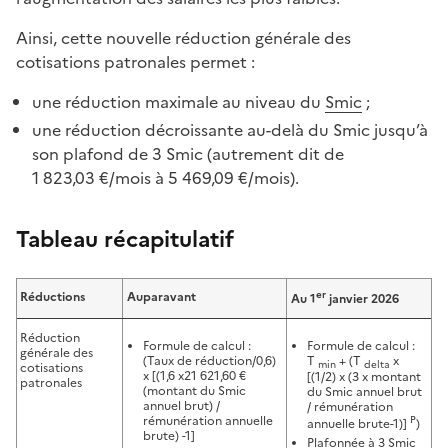
Ainsi, cette nouvelle réduction générale des
cotisations patronales permet :
une réduction maximale au niveau du
Smic
;
une réduction décroissante au-delà du Smic jusqu’à
son plafond de 3 Smic (autrement dit de
1 823,03 €/mois à 5 469,09 €/mois).
Tableau récapitulatif
er
Réductions
Auparavant
Au
1
janvier 2026
Réduction
Formule de calcul :
Formule de calcul :
générale des
(Taux de réduction/0,6)
T
+ (T
x
min
delta
cotisations
x [(1,6 x21 621,60 €
[(1/2) x (3 x montant
patronales
(montant du Smic
du Smic annuel brut
annuel brut) /
/ rémunération
rémunération annuelle
P
annuelle brute-1)]
)
brute) -1]
Plafonnée à 3 Smic