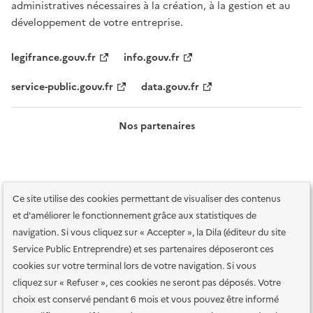
administratives nécessaires à la création, à la gestion et au
développement de votre entreprise.
legifrance.gouv.fr
info.gouv.fr
service-public.gouv.fr
data.gouv.fr
Nos partenaires
Ce site utilise des cookies permettant de visualiser des contenus
et d'améliorer le fonctionnement grâce aux statistiques de
navigation. Si vous cliquez sur « Accepter », la Dila (éditeur du site
Service Public Entreprendre) et ses partenaires déposeront ces
Plan du site
Accessibilité : totalement conforme
Accessibilité des
cookies sur votre terminal lors de votre navigation. Si vous
services en ligne
Mentions légales
Données personnelles et sécurité
cliquez sur « Refuser », ces cookies ne seront pas déposés. Votre
choix est conservé pendant 6 mois et vous pouvez être informé
Conditions générales d'utilisation
Gestion des cookies