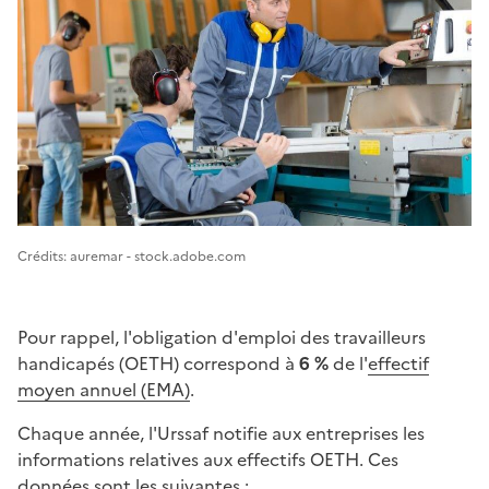
Image 1
Crédits: auremar - stock.adobe.com
Pour rappel, l'obligation d'emploi des travailleurs
handicapés (OETH) correspond à
6 %
de l'
effectif
moyen annuel (EMA)
.
Chaque année, l'Urssaf notifie aux entreprises les
informations relatives aux effectifs OETH. Ces
données sont les suivantes :