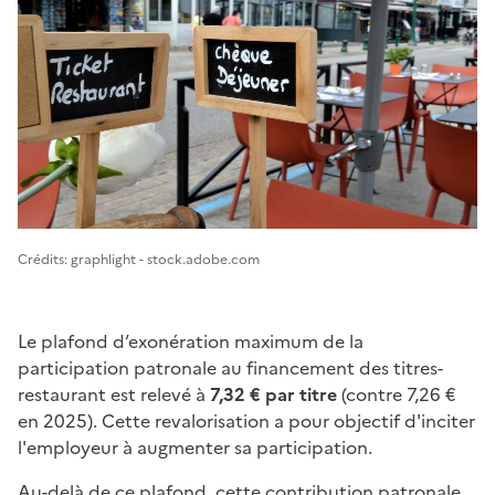
Image 1
Crédits: graphlight - stock.adobe.com
Le plafond d’exonération maximum de la
participation patronale au financement des titres-
restaurant est relevé à
7,32 € par titre
(contre 7,26 €
en 2025). Cette revalorisation a pour objectif d'inciter
l'employeur à augmenter sa participation.
Au-delà de ce plafond, cette contribution patronale