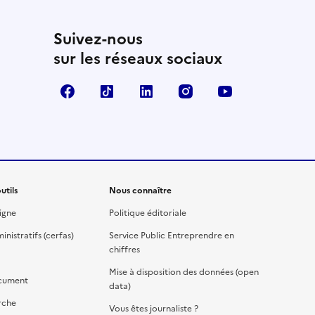
Suivez-nous
sur les réseaux sociaux
Facebook
TikTok
Linkedin
Instagram
YouTube
utils
Nous connaître
igne
Politique éditoriale
nistratifs (cerfas)
Service Public Entreprendre en
chiffres
Mise à disposition des données (open
cument
data)
rche
Vous êtes journaliste ?