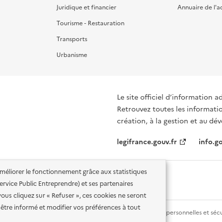
Juridique et financier
Annuaire de l'a
Tourisme - Restauration
Transports
Urbanisme
Le site officiel d’information a
Retrouvez toutes les informations et d
création, à la gestion et au d
legifrance.gouv.fr
info.go
'améliorer le fonctionnement grâce aux statistiques
 Service Public Entreprendre) et ses partenaires
vous cliquez sur « Refuser », ces cookies ne seront
être informé et modifier vos préférences à tout
lité des services en ligne
Mentions légales
Données personnelles et sécu