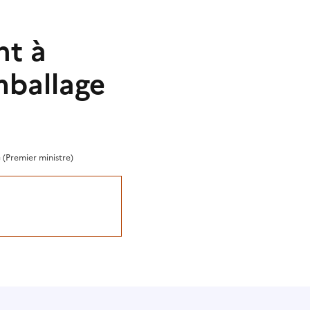
nt à
mballage
 (Premier ministre)