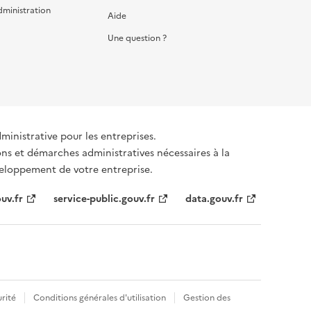
dministration
Aide
Une question ?
dministrative pour les entreprises.
émarches administratives nécessaires à la
éveloppement de votre entreprise.
uv.fr
service-public.gouv.fr
data.gouv.fr
rité
Conditions générales d'utilisation
Gestion des