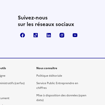
Suivez-nous
sur les réseaux sociaux
Facebook
TikTok
Linkedin
Instagram
YouTube
utils
Nous connaître
igne
Politique éditoriale
nistratifs (cerfas)
Service Public Entreprendre en
chiffres
Mise à disposition des données (open
cument
data)