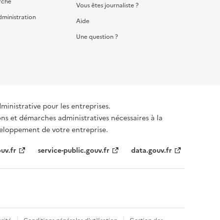
rche
Vous êtes journaliste ?
dministration
Aide
Une question ?
dministrative pour les entreprises.
émarches administratives nécessaires à la
éveloppement de votre entreprise.
uv.fr
service-public.gouv.fr
data.gouv.fr