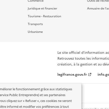
Commerce
Outils de reche
Juridique et financier
Annuaire de l'a
Tourisme - Restauration
Transports
Urbanisme
Le site officiel d’information a
Retrouvez toutes les informations et d
création, à la gestion et au d
legifrance.gouv.fr
info.go
'améliorer le fonctionnement grâce aux statistiques
 Service Public Entreprendre) et ses partenaires
vous cliquez sur « Refuser », ces cookies ne seront
être informé et modifier vos préférences à tout