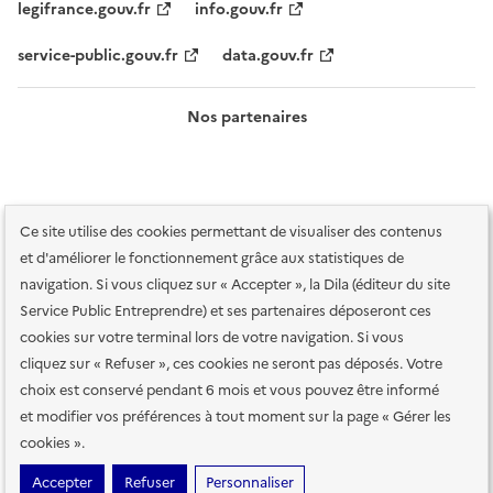
legifrance.gouv.fr
info.gouv.fr
service-public.gouv.fr
data.gouv.fr
Nos partenaires
Ce site utilise des cookies permettant de visualiser des contenus
et d'améliorer le fonctionnement grâce aux statistiques de
navigation. Si vous cliquez sur « Accepter », la Dila (éditeur du site
Service Public Entreprendre) et ses partenaires déposeront ces
Plan du site
Accessibilité : totalement conforme
Accessibilité des
cookies sur votre terminal lors de votre navigation. Si vous
services en ligne
Mentions légales
Données personnelles et sécurité
cliquez sur « Refuser », ces cookies ne seront pas déposés. Votre
choix est conservé pendant 6 mois et vous pouvez être informé
Conditions générales d'utilisation
Gestion des cookies
et modifier vos préférences à tout moment sur la page « Gérer les
Paramètres d'affichage
cookies ».
Sauf mention contraire, tous les contenus de ce site sont sous
licence
Accepter
Refuser
Personnaliser