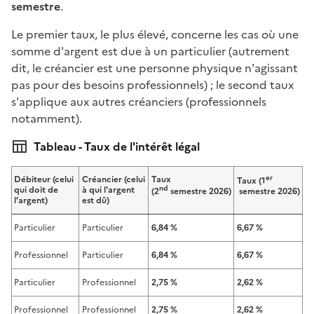
semestre
.
Le premier taux, le plus élevé, concerne les cas où une
somme d'argent est due à un particulier (autrement
dit, le créancier est une personne physique n'agissant
pas pour des besoins professionnels) ; le second taux
s'applique aux autres créanciers (professionnels
notamment).
Tableau - Taux de l'intérêt légal
er
Débiteur (celui
Créancier (celui
Taux
Taux (1
nd
qui doit de
à qui l'argent
(2
semestre 2026)
semestre 2026)
l’argent)
est dû)
Particulier
Particulier
6,84 %
6,67 %
Professionnel
Particulier
6,84 %
6,67 %
Particulier
Professionnel
2,75 %
2,62 %
Professionnel
Professionnel
2,75 %
2,62 %