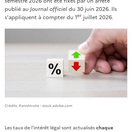
semestre 2026 ont été fixés par un arrêté
publié au
Journal officiel
du 30 juin 2026. Ils
er
s'appliquent à compter du 1
juillet 2026.
Image 1
Crédits: Kenishirotie - stock.adobe.com
Les taux de l'intérêt légal sont actualisés
chaque